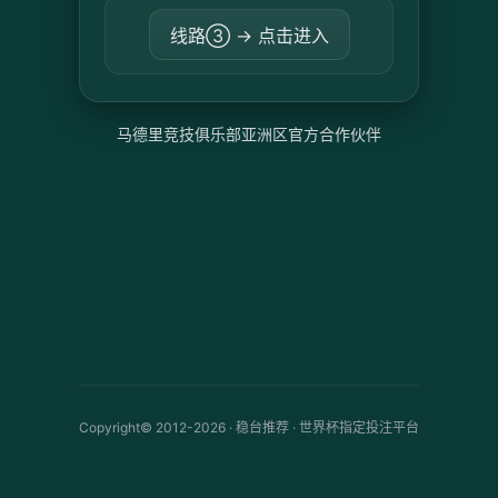
线路③ → 点击进入
马德里竞技俱乐部亚洲区官方合作伙伴
Copyright© 2012-2026 · 稳台推荐 · 世界杯指定投注平台